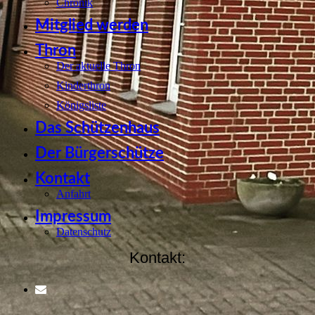
Chronik
Mitglied werden
Thron
Der aktuelle Thron
Kinderthron
Königsliste
Das Schützenhaus
Der Bürgerschütze
Kontakt
Anfahrt
Impressum
Datenschutz
Kontakt: