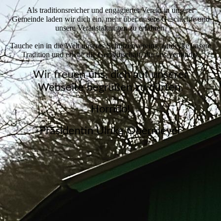
Als traditionsreicher und engagierter Verein in unserer
Gemeinde laden wir dich ein, mehr über unsere Geschichte und
unsere Veranstaltungen zu erfahren.
Tauche ein in die Welt unseres Schützenvereins, entdecke unsere
Tradition und erlebe die Gemeinschaft, die uns verbindet.
Wir freuen uns, dich auf unserer
Webseite begrüßen zu dürfen.
Horrido!
Präsidentin Ulrike Obermeyer