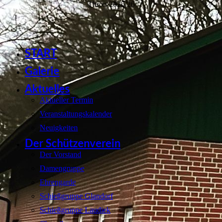
Thron 2025/26
START
Galerie
Aktuelles
Aktueller Termin
Veranstaltungskalender
Neuigkeiten
Der Schützenverein
Der Vorstand
Damengruppe
Ehrengarde
Schießgruppe Glandorf
Schießgruppe Laudiek